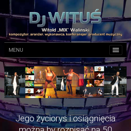
MENU
Toggle
navigat
Jego życiorys i osiągnięcia
można by rozpisać na 50